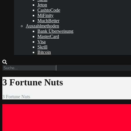
Jeton
CashtoCode
MiFinity
MuchBetter
Auszahlmethoden
Bank Überweisung
MasterCard
Visa
Skrill
Bitcoin
3 Fortune Nuts
3 Fortune Nuts